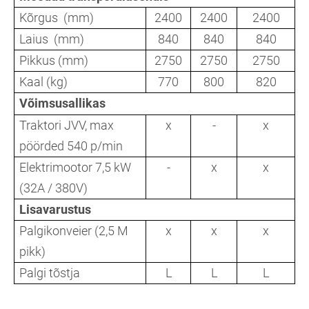
Kõrgus (mm)
2400
2400
2400
Laius (mm)
840
840
840
Pikkus (mm)
2750
2750
2750
Kaal (kg)
770
800
820
Võimsusallikas
Traktori JVV, max
x
-
x
pöörded 540 p/min
Elektrimootor 7,5 kW
-
x
x
(32A / 380V)
Lisavarustus
Palgikonveier (2,5 M
x
x
x
pikk)
Palgi tõstja
L
L
L