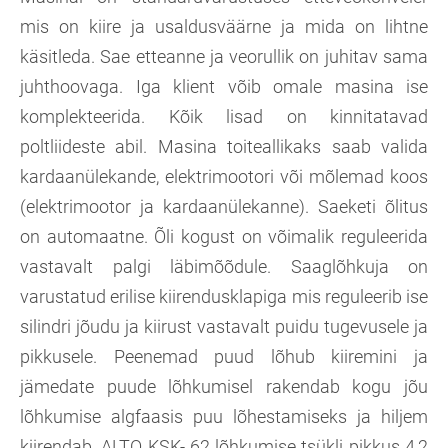
mis on kiire ja usaldusväärne ja mida on lihtne
käsitleda. Sae etteanne ja veorullik on juhitav sama
juhthoovaga. Iga klient võib omale masina ise
komplekteerida. Kõik lisad on kinnitatavad
poltliideste abil. Masina toiteallikaks saab valida
kardaanülekande, elektrimootori või mõlemad koos
(elektrimootor ja kardaanülekanne). Saeketi õlitus
on automaatne. Õli kogust on võimalik reguleerida
vastavalt palgi läbimõõdule. Saaglõhkuja on
varustatud erilise kiirendusklapiga mis reguleerib ise
silindri jõudu ja kiirust vastavalt puidu tugevusele ja
pikkusele. Peenemad puud lõhub kiiremini ja
jämedate puude lõhkumisel rakendab kogu jõu
lõhkumise algfaasis puu lõhestamiseks ja hiljem
kiirendab. ALTO KSK- 62 lõhkumise tsükli pikkus 4,2