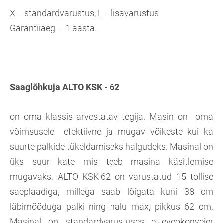
X = standardvarustus, L = lisavarustus
Garantiiaeg – 1 aasta.
Saaglõhkuja ALTO KSK - 62
on oma klassis arvestatav tegija. Masin on oma
võimsusele efektiivne ja mugav võikeste kui ka
suurte palkide tükeldamiseks halgudeks. Masinal on
üks suur kate mis teeb masina käsitlemise
mugavaks. ALTO KSK-62 on varustatud 15 tollise
saeplaadiga, millega saab lõigata kuni 38 cm
läbimõõduga palki ning halu max, pikkus 62 cm.
Masinal on standardvarustuses etteveokonveier