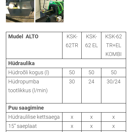
Mudel ALTO
KSK-
KSK-
KSK-62
62TR
62 EL
TR+EL
KOMBI
Hüdraulika
Hüdroõli kogus (l)
50
50
50
Hüdropumba
30
24
30/24
tootlikkus (l/min)
Puu saagimine
Hüdraulilise kettsaega
x
x
x
15” saeplaat
x
x
x