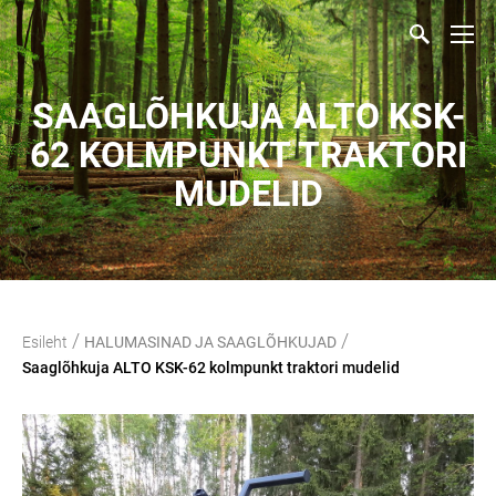
SAAGLÕHKUJA ALTO KSK-
62 KOLMPUNKT TRAKTORI
MUDELID
/
/
Esileht
HALUMASINAD JA SAAGLÕHKUJAD
Saaglõhkuja ALTO KSK-62 kolmpunkt traktori mudelid