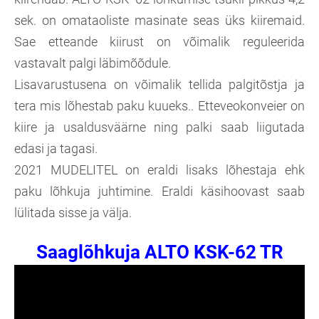
sek. on omataoliste masinate seas üks kiiremaid.
Sae etteande kiirust on võimalik reguleerida
vastavalt palgi läbimõõdule.
Lisavarustusena on võimalik tellida palgitõstja ja
tera mis lõhestab paku kuueks.. Etteveokonveier on
kiire ja usaldusväärne ning palki saab liigutada
edasi ja tagasi.
2021 MUDELITEL on eraldi lisaks lõhestaja ehk
paku lõhkuja juhtimine. Eraldi käsihoovast saab
lülitada sisse ja välja.
Saaglõhkuja ALTO KSK-62 TR