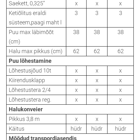
Saekett, 0,325”
x
x
x
Ketiõlitus eraldi
3
3
3
süsteem,paagi maht l
Puu max läbimõõt
38
38
38
(cm)
Halu max pikkus (cm)
62
62
62
Puu lõhestamine
Lõhestusjõud 10t
x
x
x
Kiirendusklapp
x
x
x
Lõhestustera 2/4
x
x
x
Lõhestustera reg.
x
x
x
Halukonveier
Pikkus 3,8 m
x
x
x
Käitus
hüdr
hüdr
hüdr
Mõõdud transpordiasendis