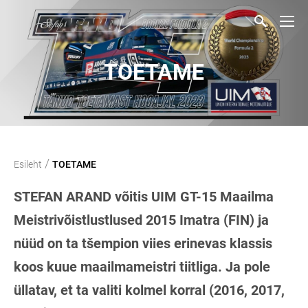
TOETAME
/
Esileht
TOETAME
STEFAN ARAND võitis UIM GT-15 Maailma
Meistrivõistlustlused 2015 Imatra (FIN) ja
nüüd on ta tšempion viies erinevas klassis
koos kuue maailmameistri tiitliga. Ja pole
üllatav, et ta valiti kolmel korral (2016, 2017,